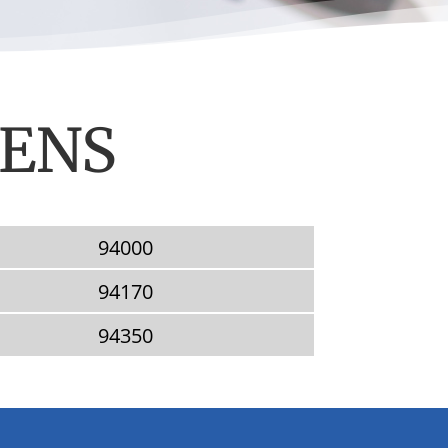
IENS
94000
94170
94350