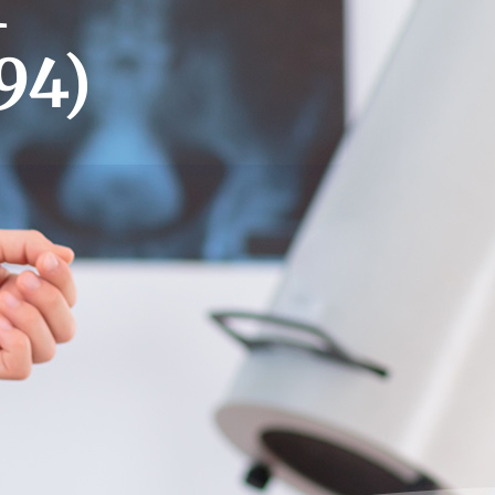
T
94)