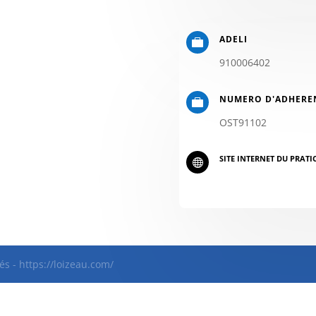
ADELI

910006402
NUMERO D'ADHERE

OST91102
SITE INTERNET DU PRATI

és - https://loizeau.com/