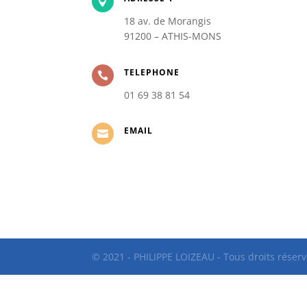

18 av. de Morangis
91200 – ATHIS-MONS
TELEPHONE

01 69 38 81 54
EMAIL

© 2021 - PHILIPPE LOIZEAU - Tous droits réserv