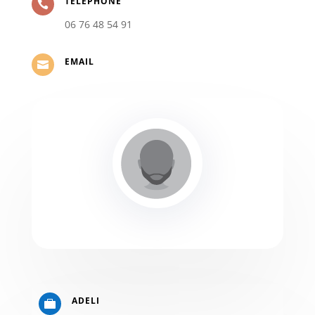
TELEPHONE

06 76 48 54 91
EMAIL

ADELI
