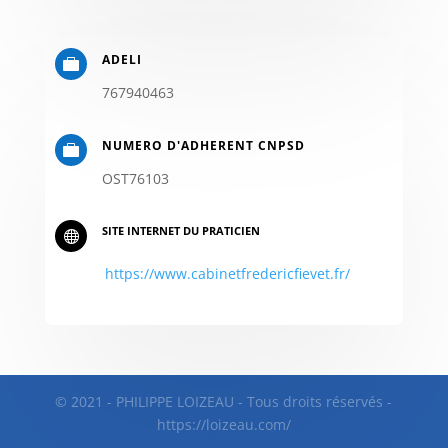
ADELI

767940463
NUMERO D'ADHERENT CNPSD

OST76103
SITE INTERNET DU PRATICIEN

https://www.cabinetfredericfievet.fr/
© 2021 - PHILIPPE LOIZEAU - Tous droits réservés -
https://loizeau.com/