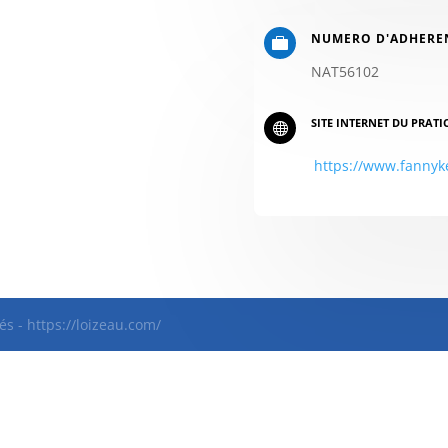
NUMERO D'ADHERE

NAT56102
SITE INTERNET DU PRATI

https://www.fannyk
és - https://loizeau.com/