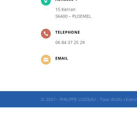

15 Kerran
56400 – PLOEMEL
TELEPHONE

06 84 37 25 29
EMAIL

© 2021 - PHILIPPE LOIZEAU - Tous droits réserv