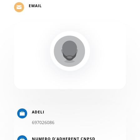
EMAIL

ADELI

697026086
NUMERO D'ADHERENT CNPSD