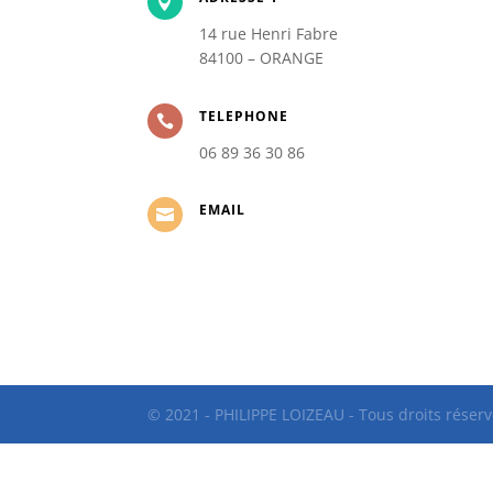

14 rue Henri Fabre
84100 – ORANGE
TELEPHONE

06 89 36 30 86
EMAIL

© 2021 - PHILIPPE LOIZEAU - Tous droits réserv