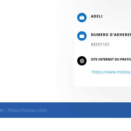
ADELI

NUMERO D'ADHERE

REF01101
SITE INTERNET DU PRATI

https://www.medou
és - https://loizeau.com/