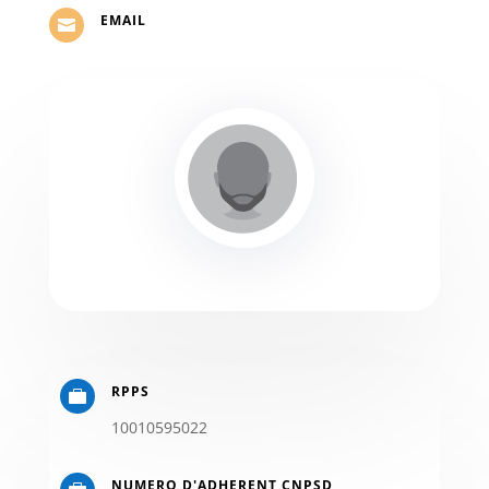
EMAIL

RPPS

10010595022
NUMERO D'ADHERENT CNPSD