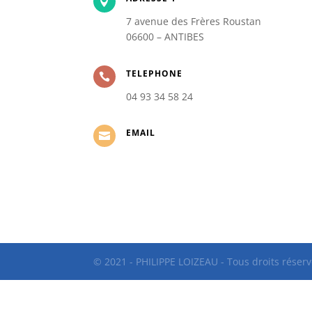

7 avenue des Frères Roustan
06600 – ANTIBES
TELEPHONE

04 93 34 58 24
EMAIL

© 2021 - PHILIPPE LOIZEAU - Tous droits réserv