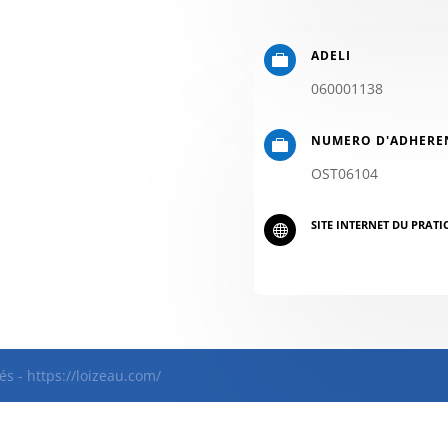
ADELI

060001138
NUMERO D'ADHERE

OST06104
SITE INTERNET DU PRATI

és - https://loizeau.com/