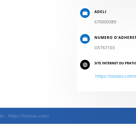
ADELI

670000389
NUMERO D'ADHERE

OST67103
SITE INTERNET DU PRATI

https://oosteo.com
és - https://loizeau.com/