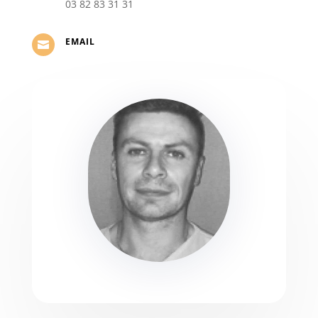
03 82 83 31 31
EMAIL
