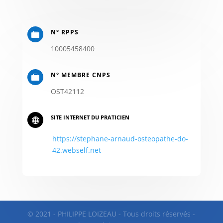
N° RPPS

10005458400
N° MEMBRE CNPS

OST42112
SITE INTERNET DU PRATICIEN

https://stephane-arnaud-osteopathe-do-
42.webself.net
© 2021 - PHILIPPE LOIZEAU - Tous droits réservés -