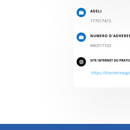
ADELI

177017415
NUMERO D'ADHERE

MKD17103
SITE INTERNET DU PRATI

https://bienetreqigo