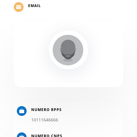
EMAIL

NUMERO RPPS

10111646666
NUMERO CNPS